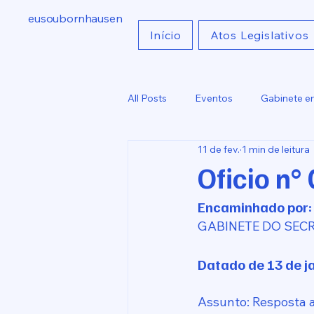
eusoubornhausen
Início
Atos Legislativos
All Posts
Eventos
Gabinete e
11 de fev.
1 min de leitura
Indicações
Comunicados
Oficio n°
Encaminhado por
GABINETE DO SEC
Datado de 13 de ja
Assunto: Resposta 