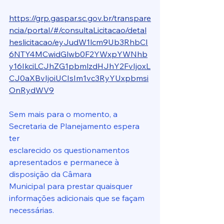
https://grp.gaspar.sc.gov.br/transpare
ncia/portal/#/consultaLicitacao/detal
heslicitacao/eyJudW1lcm9Ub3RhbCI
6NTY4MCwidGlwb0F2YWxpYWNhb
y16IkciLCJhZG1pbmlzdHJhY2FvIjoxL
CJ0aXBvIjoiUCIsIm1vc3RyYUxpbmsi
OnRydWV9
Sem mais para o momento, a 
Secretaria de Planejamento espera 
ter
esclarecido os questionamentos 
apresentados e permanece à 
disposição da Câmara
Municipal para prestar quaisquer 
informações adicionais que se façam 
necessárias.