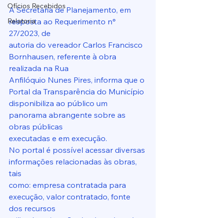
Ofícios Recebidos
A Secretaria de Planejamento, em 
Relatoria
resposta ao Requerimento n° 
27/2023, de
autoria do vereador Carlos Francisco 
Bornhausen, referente à obra 
realizada na Rua
Anfilóquio Nunes Pires, informa que o 
Portal da Transparência do Município
disponibiliza ao público um 
panorama abrangente sobre as 
obras públicas
executadas e em execução.
No portal é possível acessar diversas 
informações relacionadas às obras, 
tais
como: empresa contratada para 
execução, valor contratado, fonte 
dos recursos