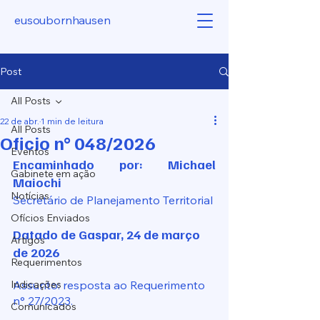
eusoubornhausen
Post
All Posts
22 de abr.
1 min de leitura
All Posts
Oficio n° 048/2026
Eventos
Encaminhado por: Michael 
Gabinete em ação
Maiochi
Notícias
Secretário de Planejamento Territorial
Ofícios Enviados
Datado de Gaspar, 24 de março 
Artigos
de 2026 
Requerimentos
Indicações
Assunto: resposta ao Requerimento 
n° 27/2023.
Comunicados