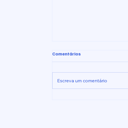
Comentários
Escreva um comentário
Ofício nº 04/2026