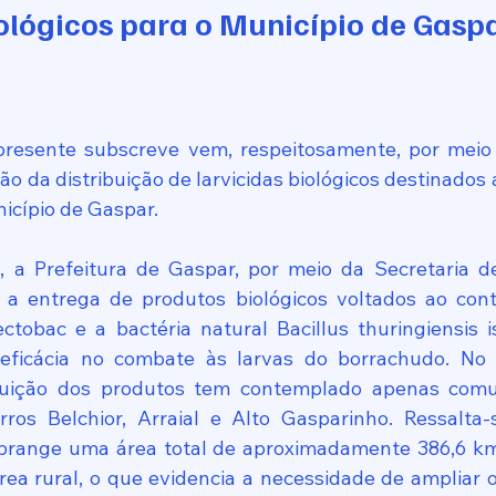
iológicos para o Município de Gaspa
resente subscreve vem, respeitosamente, por meio de
ão da distribuição de larvicidas biológicos destinados
icípio de Gaspar.
 a Prefeitura de Gaspar, por meio da Secretaria de
u a entrega de produtos biológicos voltados ao contr
ctobac e a bactéria natural Bacillus thuringiensis isr
eficácia no combate às larvas do borrachudo. No e
buição dos produtos tem contemplado apenas comun
irros Belchior, Arraial e Alto Gasparinho. Ressalta
 abrange uma área total de aproximadamente 386,6 km
ea rural, o que evidencia a necessidade de ampliar o