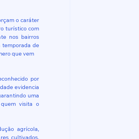
orçam o caráter 
 turístico com 
te nos bairros 
a temporada de 
número que vem
econhecido por 
dade evidencia 
garantindo uma 
quem visita o 
ução agrícola, 
s cultivados, 