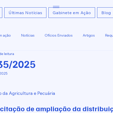
Últimas Notícias
Gabinete em Ação
Blog
m ação
Notícias
Ofícios Enviados
Artigos
Requ
de leitura
Ofícios Recebidos
Relatoria
 35/2025
 2025
o da Agricultura e Pecuária
icitação de ampliação da distribui