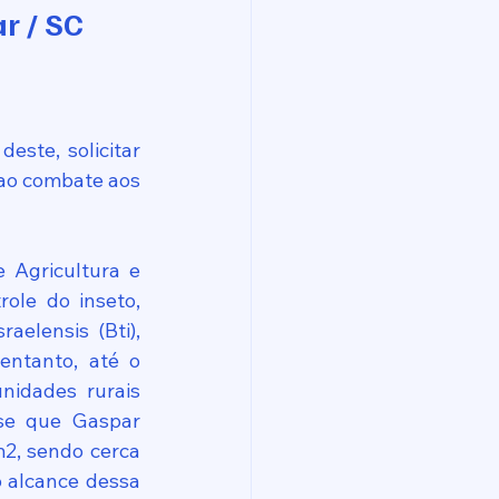
r / SC
ste, solicitar 
 ao combate aos 
 Agricultura e 
ole do inseto, 
aelensis (Bti), 
ntanto, até o 
idades rurais 
-se que Gaspar 
2, sendo cerca 
 alcance dessa 