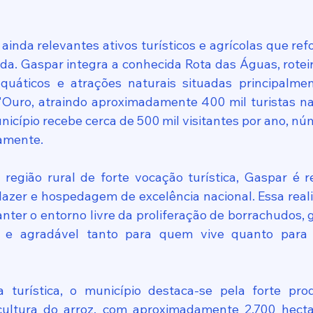
ainda relevantes ativos turísticos e agrícolas que ref
da. Gaspar integra a conhecida Rota das Águas, roteiro
quáticos e atrações naturais situadas principalmen
D'Ouro, atraindo aproximadamente 400 mil turistas n
unicípio recebe cerca de 500 mil visitantes por ano, 
amente.
região rural de forte vocação turística, Gaspar é r
lazer e hospedagem de excelência nacional. Essa reali
nter o entorno livre da proliferação de borrachudos, 
a e agradável tanto para quem vive quanto para 
 turística, o município destaca-se pela forte prod
ultura do arroz, com aproximadamente 2.700 hectare