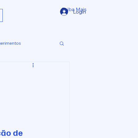
Saiba Mais
Login
erimentos
ção de 