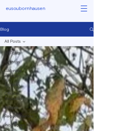
eusoubornhausen
Blog
All Posts
All Posts
Eventos
Gabinete
em ação
Notícias
Ofícios
Enviados
Artigos
Requerimentos
Indicações