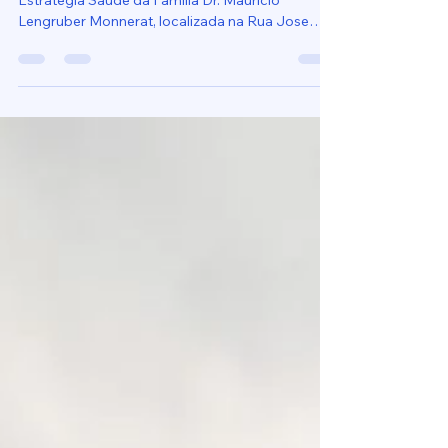
Providenciar, a revitalização da área externa da
Estratégia Saúde da Família Dr. Maurício
Lengruber Monnerat, localizada na Rua Jose
Anastácio da Silva, incluindo: reparo ou
substituição dos bancos danificados,
recuperação do abrigo de lixo que encontra-se
sem fundo e sem grades de proteção, e
melhorias no acesso à unidade, conforme
imagens em anexo.