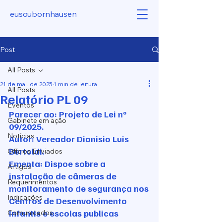
eusoubornhausen
Post
All Posts
21 de mai. de 2025
1 min de leitura
All Posts
Relatório PL 09
Eventos
Parecer ao: Projeto de Lei nº 
Gabinete em ação
09/2025.
Notícias
Autor: Vereador Dionisio Luis 
Bertoldi.
Ofícios Enviados
Ementa: Dispoe sobre a 
Artigos
instalação de câmeras de 
Requerimentos
monitoramento de segurança nos
Indicações
Centros de Desenvolvimento 
Infantis e escolas publicas 
Comunicados