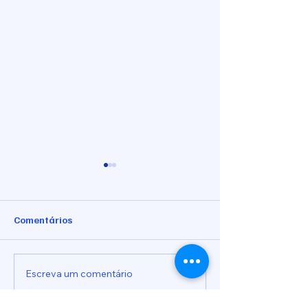
Comentários
Ofício nº 03/2026
Ofício nº 01/202
Escreva um comentário