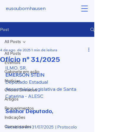
eusoubornhausen
Post
All Posts
4 de ago. de 2025
1 min de leitura
All Posts
Ofício nº 31/2025
Eventos
ILMO. SR.
Gabinete em ação
EMERSON STEIN
Notícias
Deputado Estadual
Assembleia Legislativa de Santa 
Ofícios Enviados
Catarina - ALESC
Artigos
Requerimentos
Senhor Deputado,
Indicações
Comunicados
Recebido em 31/07/2025  | Protocolo