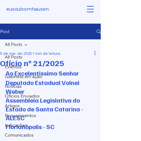
eusoubornhausen
Post
All Posts
5 de mai. de 2025
1 min de leitura
All Posts
Ofício nº 21/2025
Eventos
Ao Excelentissimo Senhor
Gabinete em ação
Deputado Estadual Volnei 
Notícias
Weber
Ofícios Enviados
Assembleia Legislativa do 
Artigos
Estado de Santa Catarina - 
Requerimentos
ALESC
Indicações
Florianópolis - SC
Comunicados