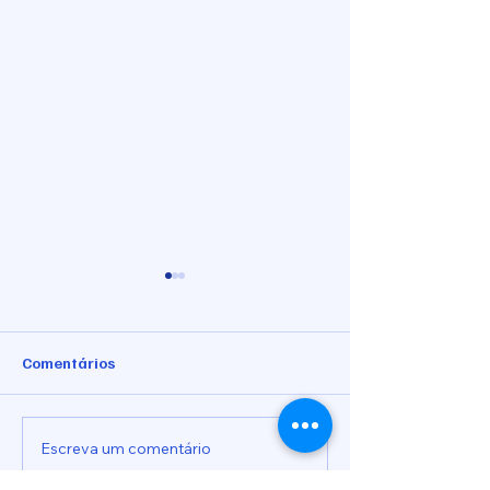
Comentários
Ofício nº 03/2026
Ofício nº 01/202
Escreva um comentário