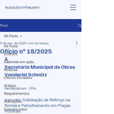
eusoubornhausen
Post
All Posts
5 de mai. de 2025
1 min de leitura
All Posts
Ofício nº 18/2025
Eventos
À
Gabinete em ação
Secretaria Municipal de Obras
Notícias
Vanderlei Schmitz
Ofícios Enviados
Artigos
Recebido em   | Por 
Requerimentos
Assunto: Solicitação de Reforço na 
Indicações
Ronda e Patrulhamento em Praças 
Comunicados
Públicas.