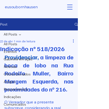
eusoubornhausen
Post
All Posts
22 de abr.
1 min de leitura
All Posts
Indicação nº 518/2026
Eventos
Providenciar, 
a limpeza de 
Gabinete em ação
boca de lobo na Rua 
Notícias
Rodolfo Muller, Bairro 
Ofícios Enviados
Margem Esquerda, nas 
Artigos
proximidades do n° 216.
Requerimentos
Indicações
O Vereador que a presente 
Comunicados
subscreve, considerando a real 