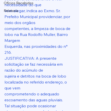
Ofícios Recebidos
necessidade do que
vem alegar, indica ao Exmo. Sr. 
Relatoria
Prefeito Municipal providenciar, por 
meio dos orgãos
competentes, a limpeza de boca de 
lobo na Rua Rodolfo Muller, Bairro 
Margem
Esquerda, nas proximidades do n° 
216.
JUSTIFICATIVA: A presente 
solicitação se faz necessária em 
razão do acúmulo de
sujeira e detritos na boca de lobo 
localizada no referido endereço, o 
que vem
comprometendo o adequado 
escoamento das aguas pluviais.
Tal situação pode ocasionar 