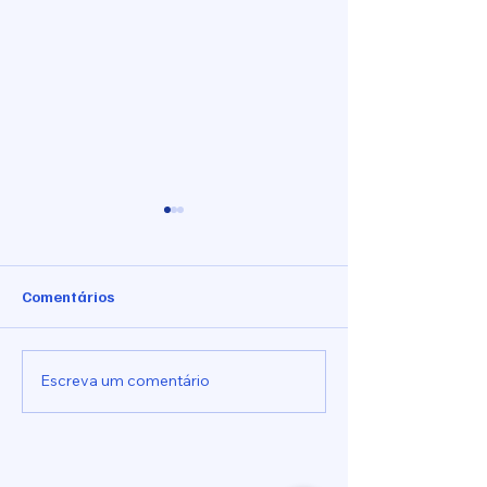
Comentários
Indicação nº 1025/2026
Indicação nº 10
Escreva um comentário