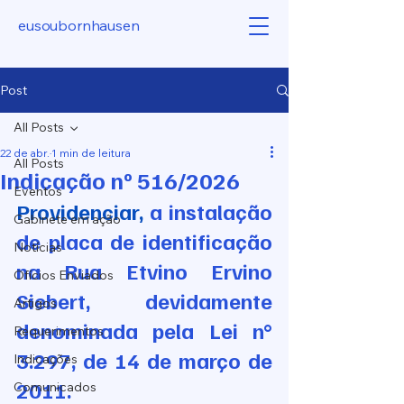
eusoubornhausen
Post
All Posts
22 de abr.
1 min de leitura
All Posts
Indicação nº 516/2026
Eventos
Providenciar, 
a instalação 
Gabinete em ação
de placa de identificação 
Notícias
na Rua Etvino Ervino 
Ofícios Enviados
Siebert, devidamente 
Artigos
denominada pela Lei n° 
Requerimentos
3.297, de 14 de março de 
Indicações
2011.
Comunicados