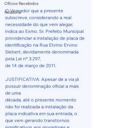
Ofícios Recebidos
O Vereador que a presente 
Relatoria
subscreve, considerando a real 
necessidade do que vem alegar, 
indica ao Exmo. Sr. Prefeito Municipal 
providenciar a instalação de placa de
identificação na Rua Etvino Ervino 
Siebert, devidamente denominada 
pela Lei n° 3.297,
de 14 de março de 2011.
JUSTIFICATIVA: Apesar de a via já 
possuir denominação oficial a mais 
de uma
década, até o presente momento 
não foi realizada a instalação da 
placa indicativa em sua entrada, o 
que vem gerando transtornos 
significativos aos moradores e 