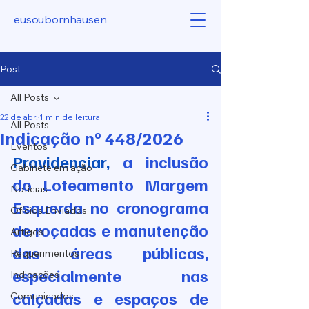
eusoubornhausen
Post
All Posts
22 de abr.
1 min de leitura
All Posts
Indicação nº 448/2026
Eventos
Providenciar, 
a inclusão 
Gabinete em ação
do Loteamento Margem 
Notícias
Esquerda no cronograma 
Ofícios Enviados
de roçadas e manutenção 
Artigos
das áreas públicas, 
Requerimentos
especialmente nas 
Indicações
calçadas e espaços de 
Comunicados