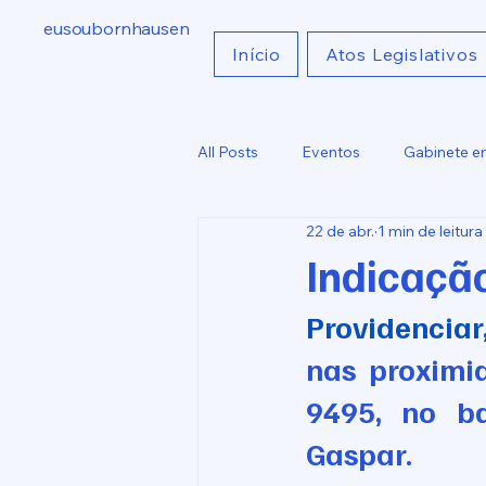
eusoubornhausen
Início
Atos Legislativos
All Posts
Eventos
Gabinete e
22 de abr.
1 min de leitura
Indicações
Comunicados
Indicaçã
Providenciar,
nas proximi
9495, no b
Gaspar.