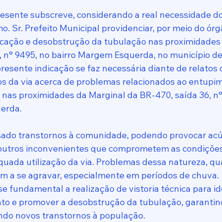
resente subscreve, considerando a real necessidade 
mo. Sr. Prefeito Municipal providenciar, por meio do ór
icação e desobstrução da tubulação nas proximidades
, n° 9495, no bairro Margem Esquerda, no município d
esente indicação se faz necessária diante de relatos 
s da via acerca de problemas relacionados ao entupi
 nas proximidades da Marginal da BR-470, saída 36, n°
erda.
sado transtornos à comunidade, podendo provocar ac
 outros inconvenientes que comprometem as condições
quada utilização da via. Problemas dessa natureza, q
m a se agravar, especialmente em períodos de chuva.
se fundamental a realização de vistoria técnica para id
to e promover a desobstrução da tubulação, garantind
ndo novos transtornos à população.