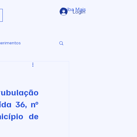
Saiba Mais
Login
erimentos
tubulação 
da 36, n° 
cípio de 