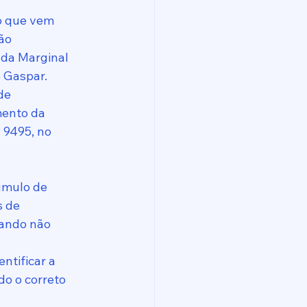
do que vem
gão
 da Marginal
e Gaspar.
de
mento da
 9495, no 
úmulo de
 de 
uando não 
entificar a
o o correto