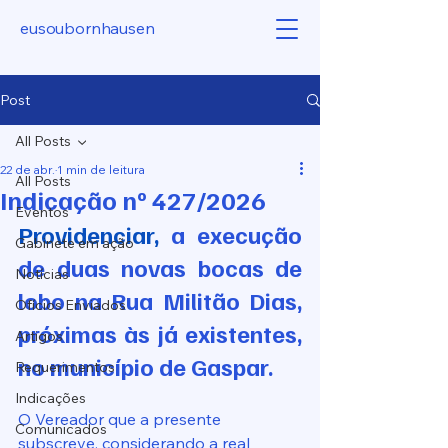
eusoubornhausen
Post
All Posts
22 de abr.
1 min de leitura
All Posts
Indicação nº 427/2026
Eventos
Providenciar, 
a execução 
Gabinete em ação
de duas novas bocas de 
Notícias
lobo na Rua Militão Dias, 
Ofícios Enviados
próximas às já existentes, 
Artigos
no município de Gaspar.
Requerimentos
Indicações
O Vereador que a presente 
Comunicados
subscreve, considerando a real 