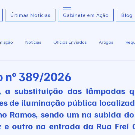
Últimas Notícias
Gabinete em Ação
Blog
m ação
Notícias
Ofícios Enviados
Artigos
Requ
Ofícios Recebidos
Relatoria
o nº 389/2026
, 
a substituição das lâmpadas q
es de iluminação pública localizad
iano Ramos, sendo um na subida do
z e outro na entrada da Rua Frei O