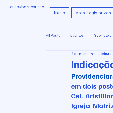
eusoubornhausen
Início
Atos Legislativos
All Posts
Eventos
Gabinete e
4 de mar.
1 min de leitura
Indicações
Comunicados
Indicaçã
Providenciar
em dois post
Cel. Aristil
Igreja Matri