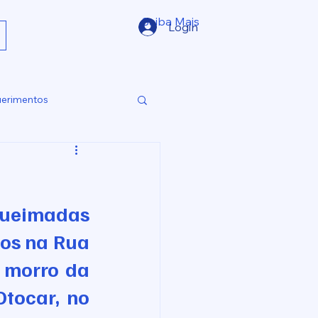
Saiba Mais
Login
erimentos
ueimadas 
os na Rua 
 morro da 
tocar, no 