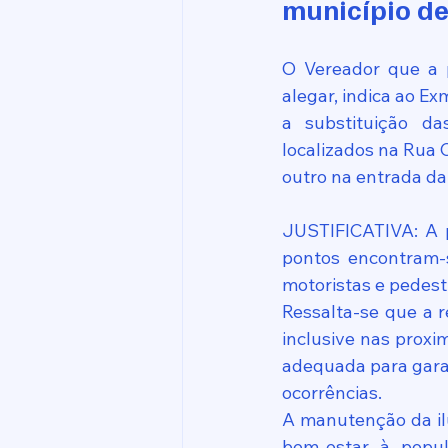
município de
O Vereador que a 
alegar, indica ao Ex
a substituição d
localizados na Rua C
outro na entrada da
JUSTIFICATIVA: A p
pontos encontram-s
motoristas e pedest
Ressalta-se que a r
inclusive nas proxi
adequada para garan
ocorrências.
A manutenção da ilu
bem-estar à popul