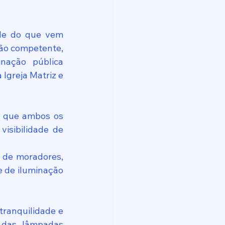
de do que vem 
gão competente, 
ação pública 
Igreja Matriz e 
 que ambos os 
sibilidade de 
 de moradores, 
 de iluminação 
ranquilidade e 
 das lâmpadas 