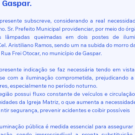
 Gaspar.
presente subscreve, considerando a real necessida
mo. Sr. Prefeito Municipal providenciar, por meio do ór
as lâmpadas queimadas em dois postes de ilumin
el. Aristiliano Ramos, sendo um na subida do morro da 
 Rua Frei Otocar, no município de Gaspar.
resente indicação se faz necessária tendo em vista
e com a iluminação comprometida, prejudicando a vi
res, especialmente no período noturno.
egião possui fluxo constante de veículos e circulação
midades da Igreja Matriz, o que aumenta a necessidade
tir segurança, prevenir acidentes e coibir possíveis
minação pública é medida essencial para assegurar t
ação, sendo imprescindível a pronta substituição