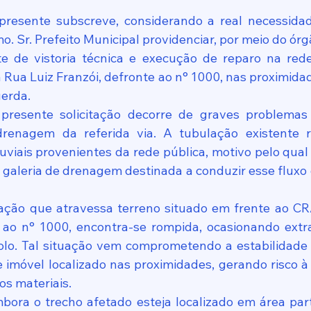
presente subscreve, considerando a real necessida
mo. Sr. Prefeito Municipal providenciar, por meio do ór
te de vistoria técnica e execução de reparo na red
na Rua Luiz Franzói, defronte ao n° 1000, nas proximid
erda.
resente solicitação decorre de graves problemas v
drenagem da referida via. A tubulação existente r
viais provenientes da rede pública, motivo pelo qual f
galeria de drenagem destinada a conduzir esse fluxo 
ação que atravessa terreno situado em frente ao C
 ao n° 1000, encontra-se rompida, ocasionando extr
lo. Tal situação vem comprometendo a estabilidade d
e imóvel localizado nas proximidades, gerando risco à
os materiais.
bora o trecho afetado esteja localizado em área partic