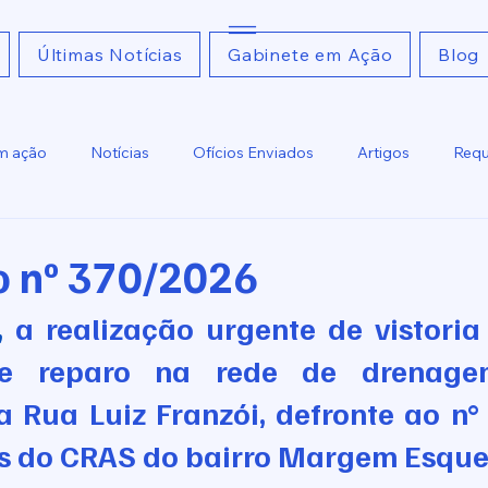
Últimas Notícias
Gabinete em Ação
Blog
m ação
Notícias
Ofícios Enviados
Artigos
Requ
Ofícios Recebidos
Relatoria
o nº 370/2026
, 
a realização urgente de vistoria 
e reparo na rede de drenagem
a Rua Luiz Franzói, defronte ao n° 
s do CRAS do bairro Margem Esque