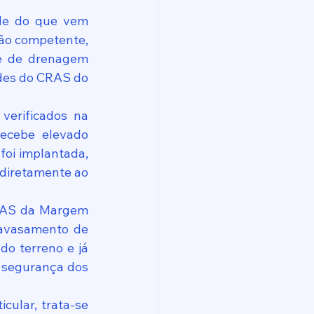
de do que vem 
gão competente, 
e de drenagem 
ades do CRAS do 
erificados na 
ecebe elevado 
oi implantada, 
diretamente ao 
RAS da Margem 
avasamento de 
o terreno e já 
 segurança dos 
ular, trata-se 