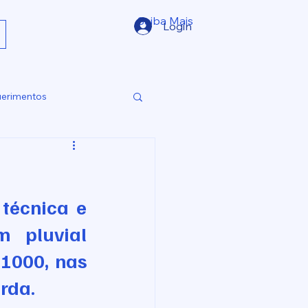
Saiba Mais
Login
erimentos
técnica e 
 pluvial 
1000, nas 
rda.