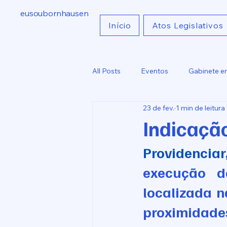
eusoubornhausen
Início
Atos Legislativos
All Posts
Eventos
Gabinete e
23 de fev.
1 min de leitura
Indicações
Comunicados
Indicaçã
Providenciar
execução d
localizada n
proximidade