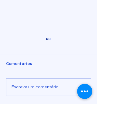
Comentários
Indicação nº 1025/2026
Indicação nº 10
Escreva um comentário