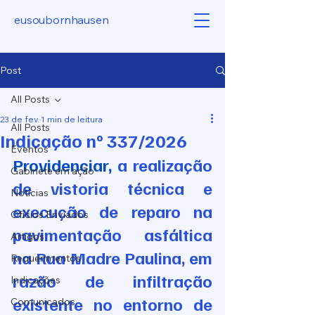
eusoubornhausen
Post
All Posts
23 de fev.
1 min de leitura
All Posts
Indicação nº 337/2026
Eventos
Providenciar, 
a realização 
Gabinete em ação
de vistoria técnica e 
Notícias
execução de reparo na 
Ofícios Enviados
pavimentação asfáltica 
Artigos
na Rua Madre Paulina, em 
Requerimentos
razão de infiltração 
Indicações
existente no entorno de 
Comunicados