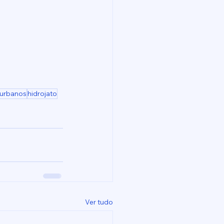
 urbanos
hidrojato
Ver tudo