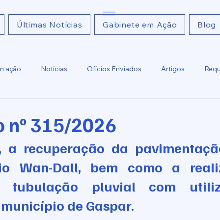
Últimas Notícias
Gabinete em Ação
Blog
m ação
Notícias
Ofícios Enviados
Artigos
Requ
Ofícios Recebidos
Relatoria
o nº 315/2026
r, a recuperação da pavimentaçã
cio Wan-Dall, bem como a reali
 tubulação pluvial com utili
o município de Gaspar.