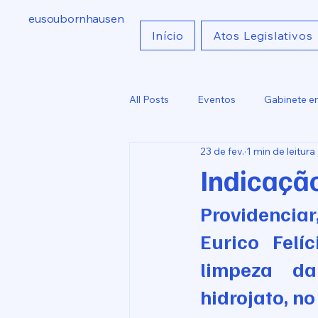
eusoubornhausen
Início
Atos Legislativos
All Posts
Eventos
Gabinete e
23 de fev.
1 min de leitura
Indicações
Comunicados
Indicaçã
Providencia
Eurico Felí
limpeza da
hidrojato, n