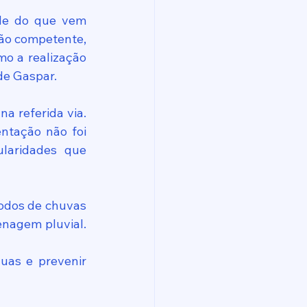
de do que vem 
gão competente, 
o a realização 
 de Gaspar.
 referida via. 
tação não foi 
laridades que 
odos de chuvas 
nagem pluvial. 
uas e prevenir 