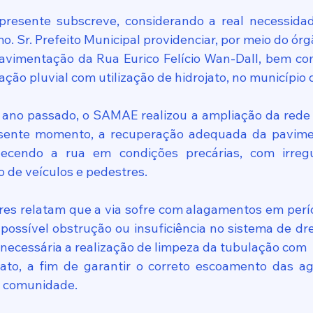
presente subscreve, considerando a real necessida
mo. Sr. Prefeito Municipal providenciar, por meio do ór
avimentação da Rua Eurico Felício Wan-Dall, bem com
ção pluvial com utilização de hidrojato, no município
no passado, o SAMAE realizou a ampliação da rede na
esente momento, a recuperação adequada da pavimen
ecendo a rua em condições precárias, com irregu
o de veículos e pedestres.
res relatam que a via sofre com alagamentos em perí
 possível obstrução ou insuficiência no sistema de dre
e necessária a realização de limpeza da tubulação com
ato, a fim de garantir o correto escoamento das ag
à comunidade.