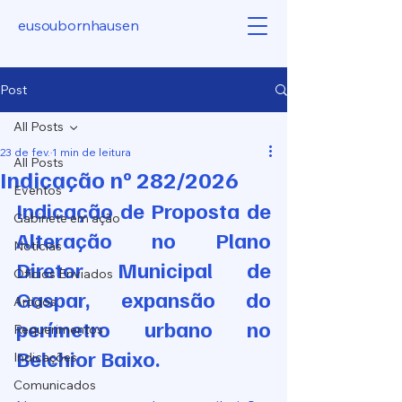
eusoubornhausen
Post
All Posts
23 de fev.
1 min de leitura
All Posts
Indicação nº 282/2026
Eventos
Indicação de Proposta de 
Gabinete em ação
Alteração no Plano 
Notícias
Diretor Municipal de 
Ofícios Enviados
Gaspar, expansão do 
Artigos
perímetro urbano no 
Requerimentos
Belchior Baixo.
Indicações
Comunicados