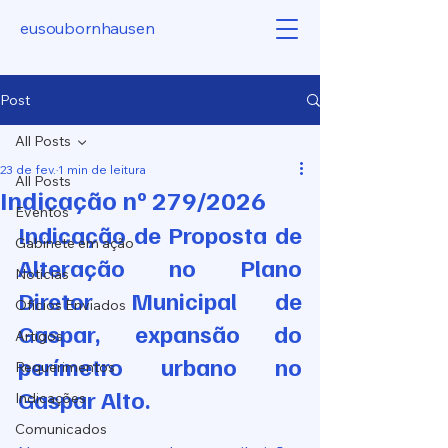
eusoubornhausen
Post
All Posts
23 de fev.
1 min de leitura
All Posts
Indicação nº 279/2026
Eventos
Indicação de Proposta de 
Gabinete em ação
Alteração no Plano 
Notícias
Diretor Municipal de 
Ofícios Enviados
Gaspar, expansão do 
Artigos
perímetro urbano no 
Requerimentos
Gaspar Alto.
Indicações
Comunicados