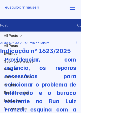
eusoubornhausen
Post
All Posts
23 de out. de 2025
1 min de leitura
All Posts
Indicação nº 1623/2025
Eventos
Providenciar, com 
Gabinete em ação
urgência, os reparos 
Notícias
necessários para 
Ofícios Enviados
solucionar o problema de 
Artigos
infiltração e o buraco 
Requerimentos
existente na Rua Luiz 
Indicações
Franzoi, esquina com a 
Comunicados