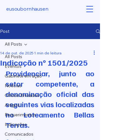
eusoubornhausen
Post
All Posts
14 de out. de 2025
1 min de leitura
All Posts
Indicação nº 1501/2025
Eventos
Providenciar, junto ao 
Gabinete em ação
setor competente, a 
Notícias
denominação oficial das 
Ofícios Enviados
seguintes vias localizadas 
Artigos
no Loteamento Bellas 
Requerimentos
Terras.
Indicações
Comunicados