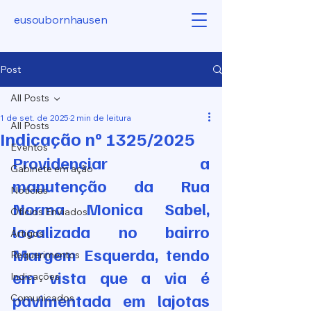
eusoubornhausen
Post
All Posts
1 de set. de 2025
2 min de leitura
All Posts
Indicação nº 1325/2025
Eventos
Providenciar a 
Gabinete em ação
manutenção da Rua 
Notícias
Norma Monica Sabel, 
Ofícios Enviados
localizada no bairro 
Artigos
Margem Esquerda, tendo 
Requerimentos
em vista que a via é 
Indicações
pavimentada em lajotas 
Comunicados