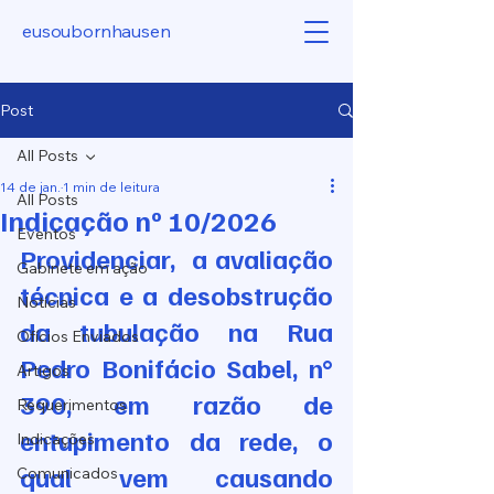
eusoubornhausen
Post
All Posts
14 de jan.
1 min de leitura
All Posts
Indicação nº 10/2026
Eventos
Providenciar,  a avaliação 
Gabinete em ação
técnica e a desobstrução 
Notícias
da tubulação na Rua 
Ofícios Enviados
Pedro Bonifácio Sabel, n° 
Artigos
390, em razão de 
Requerimentos
entupimento da rede, o 
Indicações
qual vem causando 
Comunicados