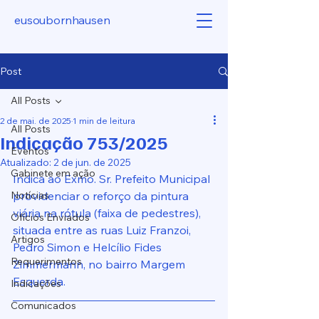
eusoubornhausen
Post
All Posts
2 de mai. de 2025
1 min de leitura
All Posts
Indicação 753/2025
Eventos
Atualizado:
2 de jun. de 2025
Gabinete em ação
Indica ao Exmo. Sr. Prefeito Municipal 
Notícias
providenciar o reforço da pintura 
viária na rótula (faixa de pedestres), 
Ofícios Enviados
situada entre as ruas Luiz Franzoi, 
Artigos
Pedro Simon e Helcílio Fides 
Requerimentos
Zimmermann, no bairro Margem 
Esquerda.
Indicações
Comunicados