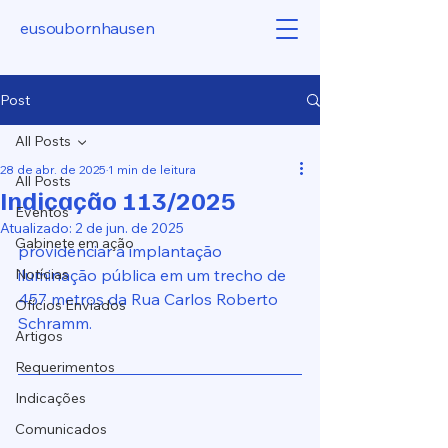
eusoubornhausen
Post
All Posts
28 de abr. de 2025
1 min de leitura
All Posts
Indicação 113/2025
Eventos
Atualizado:
2 de jun. de 2025
Gabinete em ação
providenciar a implantação 
Notícias
iluminação pública em um trecho de 
457 metros da Rua Carlos Roberto 
Ofícios Enviados
Schramm.
Artigos
Requerimentos
Indicações
Comunicados