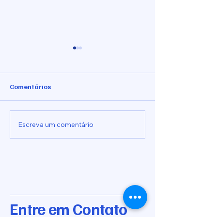
Comentários
Indicação nº 1025/2026
Indicação nº 10
Escreva um comentário
Entre em Contato