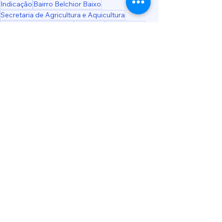
Indicação
Bairro Belchior Baixo
Secretaria de Agricultura e Aquicultura
Bairro Belchior Central
Largicida
Borrachudo
Bairro Arraial D'ouro
Bairro Belchior Alto
rotas das águas
Bairro Alto Gasparinho
Notícias
Ver tudo
Posts recentes