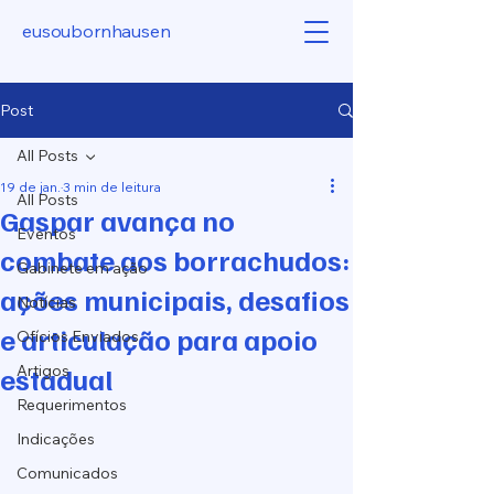
eusoubornhausen
Post
All Posts
19 de jan.
3 min de leitura
All Posts
Gaspar avança no
Eventos
combate aos borrachudos:
Gabinete em ação
ações municipais, desafios
Notícias
e articulação para apoio
Ofícios Enviados
estadual
Artigos
Requerimentos
Indicações
Comunicados