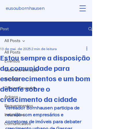
eusoubornhausen
Post
All Posts
13 de mai. de 2025
2 min de leitura
All Posts
Estou sempre a disposição
Eventos
da comunidade para
Gabinete em ação
esclarecimentos e um bom
Notícias
debate sobre o
Ofícios Enviados
crescimento da cidade
Artigos
Requerimentos
Vereador Bornhausen participa de 
reunião com empresários e 
Indicações
corretores de imóveis para debater 
Comunicados
crescimento urbano de Gaspar