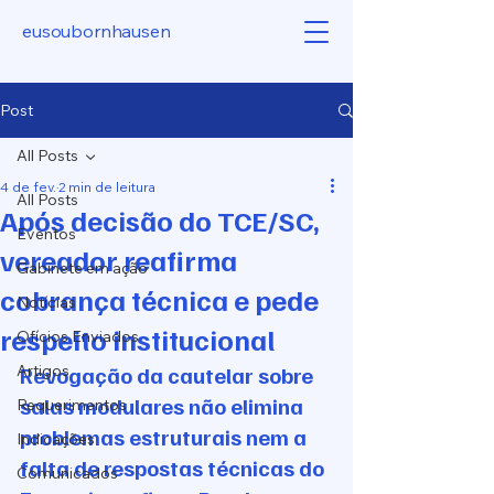
eusoubornhausen
Post
All Posts
4 de fev.
2 min de leitura
All Posts
Após decisão do TCE/SC,
Eventos
vereador reafirma
Gabinete em ação
cobrança técnica e pede
Notícias
respeito institucional
Ofícios Enviados
Artigos
Revogação da cautelar sobre 
salas modulares não elimina 
Requerimentos
problemas estruturais nem a 
Indicações
falta de respostas técnicas do 
Comunicados