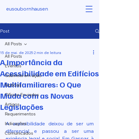
eusoubornhausen
Post
All Posts
15 de mai. de 2025
2 min de leitura
All Posts
A Importância da
Eventos
Acessibilidade em Edifícios
Gabinete em ação
Multifamiliares: O Que
Notícias
Muda com as Novas
Ofícios Enviados
Legislações
Artigos
Requerimentos
A acessibilidade deixou de ser um 
Indicações
diferencial e passou a ser uma 
Comunicados
exigência legal e social. Em Gaspar, à 